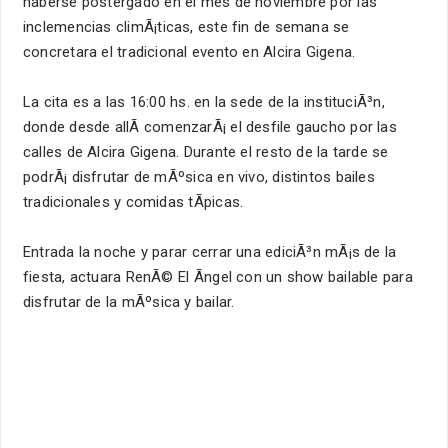
haberse postergado en el mes de noviembre por las
inclemencias climÃ¡ticas, este fin de semana se
concretara el tradicional evento en Alcira Gigena.
La cita es a las 16:00 hs. en la sede de la instituciÃ³n,
donde desde allÃ­ comenzarÃ¡ el desfile gaucho por las
calles de Alcira Gigena. Durante el resto de la tarde se
podrÃ¡ disfrutar de mÃºsica en vivo, distintos bailes
tradicionales y comidas tÃ­picas.
Entrada la noche y parar cerrar una ediciÃ³n mÃ¡s de la
fiesta, actuara RenÃ© El Ãngel con un show bailable para
disfrutar de la mÃºsica y bailar.