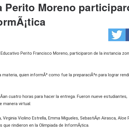
 Perito Moreno participa
ormÃ¡tica
ducativo Perito Francisco Moreno, participaron de la instancia zona
 materia, quien informÃ³ como fue la preparaciÃ³n para lograr rendi
Ã­an cuatro horas para hacer la entrega. Fueron nueve estudiantes,
e manera virtual.
, Virginia Violino Estrella, Emma Migueles, SebastiÃ¡n Airasca, Aloe
 que rindieron en la Olimpiada de InformÃ¡tica.