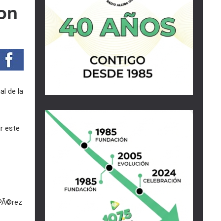
ron
l de la
r este
 PÃ©rez