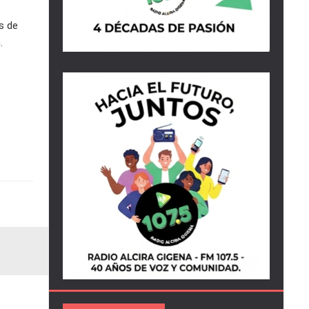
s de
.