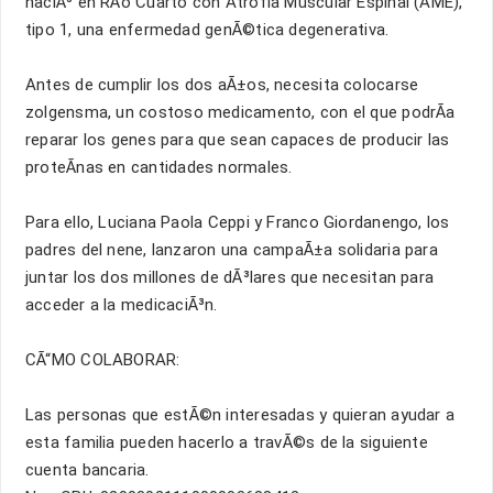
naciÃ³ en RÃ­o Cuarto con Atrofia Muscular Espinal (AME),
tipo 1, una enfermedad genÃ©tica degenerativa.
Antes de cumplir los dos aÃ±os, necesita colocarse
zolgensma, un costoso medicamento, con el que podrÃ­a
reparar los genes para que sean capaces de producir las
proteÃ­nas en cantidades normales.
Para ello, Luciana Paola Ceppi y Franco Giordanengo, los
padres del nene, lanzaron una campaÃ±a solidaria para
juntar los dos millones de dÃ³lares que necesitan para
acceder a la medicaciÃ³n.
CÃ“MO COLABORAR:
Las personas que estÃ©n interesadas y quieran ayudar a
esta familia pueden hacerlo a travÃ©s de la siguiente
cuenta bancaria.