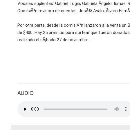
Vocales suplentes: Gabriel Togni, Gabriela Ãngelo, Ismael R
ComisiÃ³n revisora de cuentas: JosÃ© Avalo, Ãlvaro FernÃ¡
Por otra parte, desde la comisiÃ³n lanzaron a la venta un B
de $400. Hay 25 premios para sortear que fueron donados p
realizado el sÃ¡bado 27 de noviembre.
AUDIO