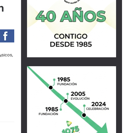
n
¡sicos,