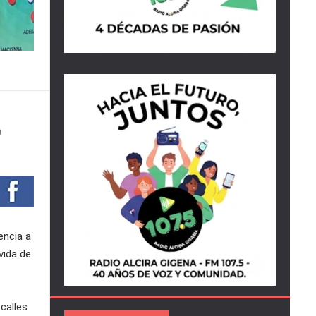
,
encia a
vida de
 calles