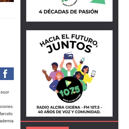
fesor
ciones.
Marcelo
cademia