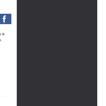
 di
s.