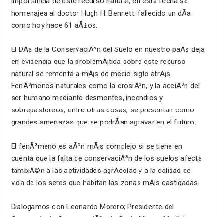
importancia de este recurso natural, en esta fecha se
homenajea al doctor Hugh H. Bennett, fallecido un dÃ­a
como hoy hace 61 aÃ±os.
El DÃ­a de la ConservaciÃ³n del Suelo en nuestro paÃ­s deja
en evidencia que la problemÃ¡tica sobre este recurso
natural se remonta a mÃ¡s de medio siglo atrÃ¡s.
FenÃ³menos naturales como la erosiÃ³n, y la acciÃ³n del
ser humano mediante desmontes, incendios y
sobrepastoreos, entre otras cosas, se presentan como
grandes amenazas que se podrÃ­an agravar en el futuro.
El fenÃ³meno es aÃºn mÃ¡s complejo si se tiene en
cuenta que la falta de conservaciÃ³n de los suelos afecta
tambiÃ©n a las actividades agrÃ­colas y a la calidad de
vida de los seres que habitan las zonas mÃ¡s castigadas.
Dialogamos con Leonardo Morero; Presidente del