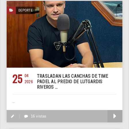
DEPORTE
25
04
TRASLADAN LAS CANCHAS DE TIME
2026
PADEL AL PREDIO DE LUTGARDIS
RIVEROS ...
...
M
16 vistas