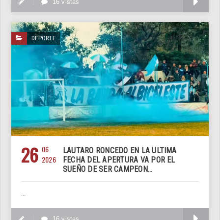
M
16 vistas
DEPORTE
26
06
LAUTARO RONCEDO EN LA ULTIMA
2026
FECHA DEL APERTURA VA POR EL
SUEÑO DE SER CAMPEON...
...
M
16 vistas