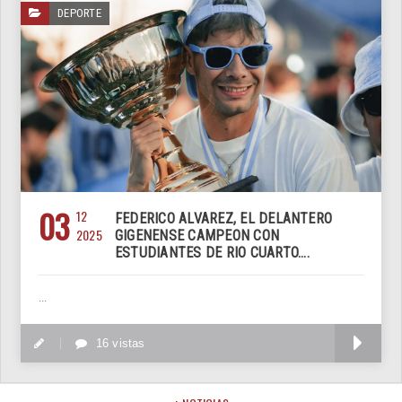
DEPORTE
03
12
FEDERICO ALVAREZ, EL DELANTERO
2025
GIGENENSE CAMPEON CON
ESTUDIANTES DE RIO CUARTO....
...
M
16 vistas