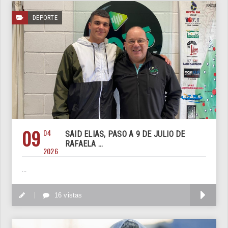
DEPORTE
09
04
SAID ELIAS, PASO A 9 DE JULIO DE
RAFAELA ...
2026
...
M
16 vistas