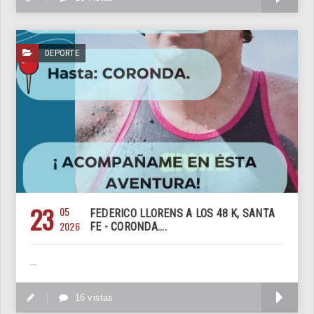
DEPORTE
23
05
FEDERICO LLORENS A LOS 48 K, SANTA
2026
FE - CORONDA....
...
M
16 vistas