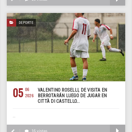
DEPORTE
05
06
VALENTINO ROSELLI, DE VISITA EN
2026
BERROTARÁN LUEGO DE JUGAR EN
CITTÀ DI CASTELLO...
...
M
16 vistas