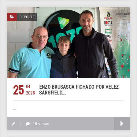
DEPORTE
25
04
ENZO BRUSASCA FICHADO POR VELEZ
2026
SARSFIELD....
...
M
16 vistas