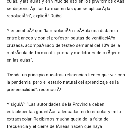
culas, y las aulas y en virtud de eso en los prÃ³ximos dÃ­as
se dispondrÃ¡n las formas en las que se aplicarÃ¡ la
resoluciÃ³n", explicÃ³ Ruibal.
Y especificÃ³ que "la resoluciÃ³n seÃ±ala una distancia
entre bancos y con el profesor, pautas de ventilaciÃ³n
cruzada, acompaÃ±ado de testeo semanal del 10% de la
matrÃ­cula de forma obligatoria y medidores de oxÃ­geno
en las aulas".
"Desde un principio nuestras reticencias tienen que ver con
la pandemia, pero el estado natural del aprendizaje es la
presencialidad", reconociÃ³.
Y siguiÃ³: "Las autoridades de la Provincia deben
establecer las garantÃ­as adecuadas en lo escolar y en lo
extraescolar. Recibimos mucha queja de la falta de
frecuencia y el cierre de lÃ­neas hacen que haya