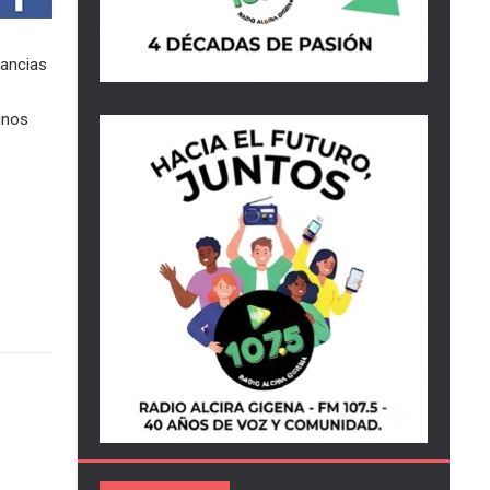
tancias
unos