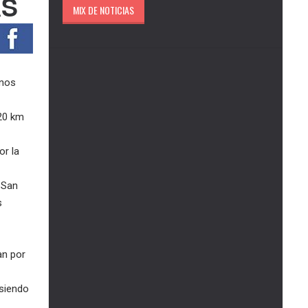
AS
MIX DE NOTICIAS
enos
 20 km
or la
o San
s
an por
 siendo