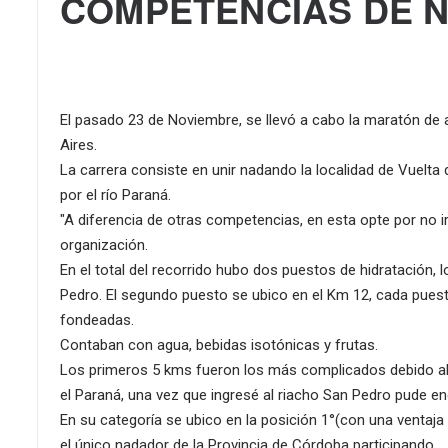
COMPETENCIAS DE N
El pasado 23 de Noviembre, se llevó a cabo la maratón de 
Aires.
La carrera consiste en unir nadando la localidad de Vuelta
por el río Paraná.
"A diferencia de otras competencias, en esta opte por no i
organización.
En el total del recorrido hubo dos puestos de hidratación, l
Pedro. El segundo puesto se ubico en el Km 12, cada pue
fondeadas.
Contaban con agua, bebidas isotónicas y frutas.
Los primeros 5 kms fueron los más complicados debido al v
el Paraná, una vez que ingresé al riacho San Pedro pude en
En su categoría se ubico en la posición 1°(con una ventaja 
el único nadador de la Provincia de Córdoba participando.