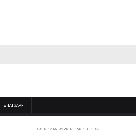
WHATSAPP
GOSTREAMING.COM.AR | STREAMING | RADIOS